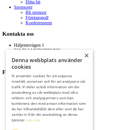
Hitta hit
Sponsorer
Bli sponsor
Företagsgolf
Konferensrum
Kontakta oss
Häljemovägen 1
533 72 LUNDSBRUNN
×
0511-575 60
Denna webbplats använder
kansliet@lundsbrunngk.com
cookies
Följ oss
Vi använder cookies för att anpassa
innehåll, annonser och för att analysera vår
trafik. Vi delar också information om din
användning av vår webbplats med våra
reklam- och analyspartners som kan
kombinera den med annan information som
du har tillhandahållit dem eller som de har
samlat in från din användning av deras
tjänster.
Läs mer