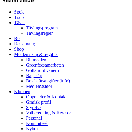
Snabblänkar
Spela
Träna
Tävla
Tävlingsprogram
Tävlingsregler
Bo
Restaurang
Shop
Medlemskap & avgifter
Bli medlem
Greenfeesamarbeten
Golfa runt vänern
Bagskåp
Betala årsavgifter (info)
Medlemssidor
Klubben
Öppettider & Kontakt
Grafisk profil
Styrelse
Valberedning & Revisor
Personal
Kommitteér
Nyheter