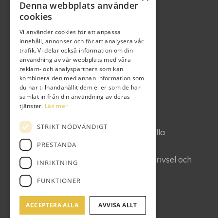
Denna webbplats använder
cookies
Vi använder cookies för att anpassa
innehåll, annonser och för att analysera vår
trafik. Vi delar också information om din
användning av vår webbplats med våra
reklam- och analyspartners som kan
kombinera den med annan information som
du har tillhandahållit dem eller som de har
samlat in från din användning av deras
Vi är klubben där du syns
tjänster.
Läs mer
Vi spelar golf som passar alla
STRIKT NÖDVÄNDIGT
Vi värnar om golfspelarens individuella
PRESTANDA
utveckling
Klubbandan skall präglas av glädje, trivsel och
INRIKTNING
gemenskap
FUNKTIONER
ACCEPTERA ALLA
AVVISA ALLT