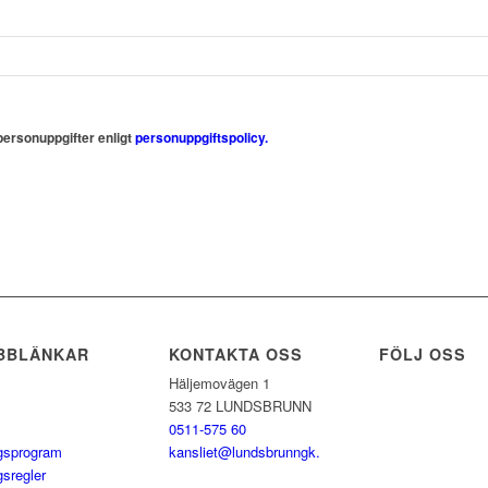
personuppgifter enligt
personuppgiftspolicy.
BBLÄNKAR
KONTAKTA OSS
FÖLJ OSS
Häljemovägen 1
533 72 LUNDSBRUNN
0511-575 60
gsprogram
kansliet@lundsbrunngk.com
gsregler