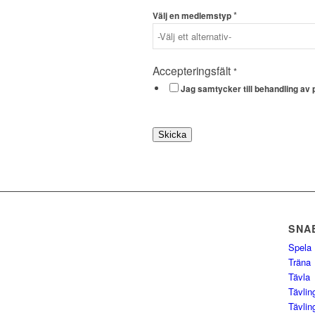
*
Välj en medlemstyp
Accepteringsfält
*
Jag samtycker till behandling av 
Skicka
SNA
Spela
Träna
Tävla
Tävlin
Tävlin