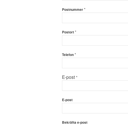
*
Postnummer
*
Postort
*
Golf-
Telefon
Id
du
E-post
*
E-post
Bekräfta e-post