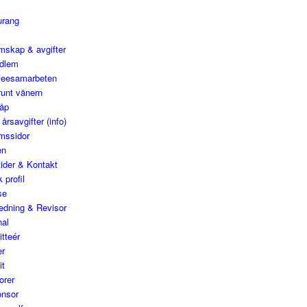
urang
mskap & avgifter
edlem
feesamarbeten
runt vänern
åp
årsavgifter (info)
mssidor
en
ider & Kontakt
 profil
se
edning & Revisor
nal
tteér
er
it
orer
onsor