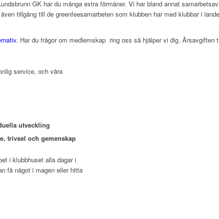
ndsbrunn GK har du många extra förmåner. Vi har bland annat samarbetsavta
ven tillgång till de greenfeesamarbeten som klubben har med klubbar i landet
rnativ
. Har du frågor om medlemskap ring oss så hjälper vi dig. Årsavgiften 
onlig service, och våra
duella utveckling
je, trivsel och gemenskap
et i klubbhuset alla dagar i
 få något i magen eller hitta