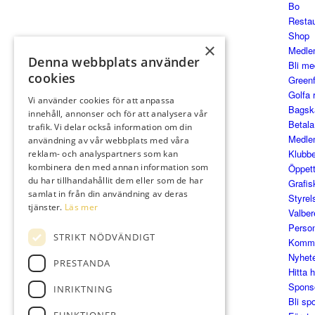
Bo
Resta
Shop
×
Medle
Denna webbplats använder
Bli m
cookies
Green
Golfa 
Vi använder cookies för att anpassa
Bagsk
innehåll, annonser och för att analysera vår
Betala 
trafik. Vi delar också information om din
Medle
användning av vår webbplats med våra
Klubb
reklam- och analyspartners som kan
kombinera den med annan information som
Öppett
du har tillhandahållit dem eller som de har
Grafisk
samlat in från din användning av deras
Styrel
tjänster.
Läs mer
Valber
Perso
STRIKT NÖDVÄNDIGT
Kommi
Nyhet
PRESTANDA
Hitta h
Spons
INRIKTNING
Bli sp