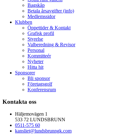
Bagskåp
Betala årsavgifter (info)
Medlemssidor
Klubben
Öppettider & Kontakt
Grafisk profil
Styrelse
Valberedning & Revisor
Personal
Kommitteér
Nyheter
Hitta hit
Sponsorer
Bli sponsor
Företagsgolf
Konferensrum
Kontakta oss
Häljemovägen 1
533 72 LUNDSBRUNN
0511-575 60
kansliet@lundsbrunngk.com