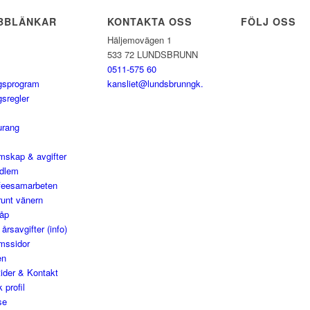
BBLÄNKAR
KONTAKTA OSS
FÖLJ OSS
Häljemovägen 1
533 72 LUNDSBRUNN
0511-575 60
gsprogram
kansliet@lundsbrunngk.com
gsregler
urang
mskap & avgifter
edlem
feesamarbeten
runt vänern
åp
årsavgifter (info)
mssidor
en
ider & Kontakt
 profil
se