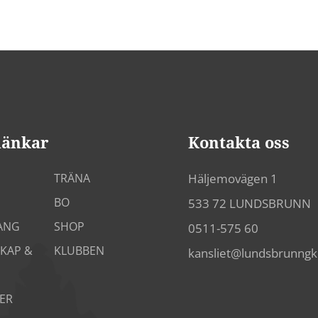
länkar
Kontakta oss
TRÄNA
Häljemovägen 1
BO
533 72 LUNDSBRUNN
ANG
SHOP
0511-575 60
KAP &
KLUBBEN
kansliet@lundsbrunng
ER