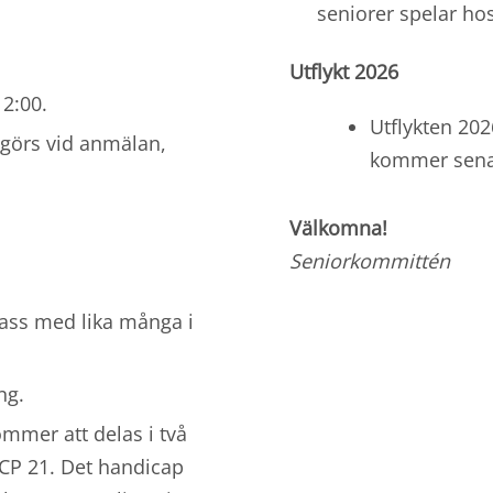
seniorer spelar ho
Utflykt 2026
2:00.
Utflykten 202
 görs vid anmälan,
kommer sena
Välkomna!
Seniorkommittén
lass med lika många i
ng.
ommer att delas i två
HCP 21. Det handicap