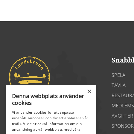
Snabb
SPELA
TÄVLA
×
RESTAUR
Denna webbplats använder
cookies
MEDLEMS
Vi använder cookies för att anpassa
AVGIFTER
innehåll, annonser och för att analysera vår
trafik. Vi delar också information om din
SPONSOR
användning av vår webbplats med våra