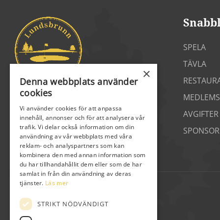
Snabb
SPELA
TÄVLA
×
RESTAUR
Denna webbplats använder
cookies
MEDLEMS
Vi använder cookies för att anpassa
AVGIFTER
innehåll, annonser och för att analysera vår
trafik. Vi delar också information om din
SPONSOR
användning av vår webbplats med våra
reklam- och analyspartners som kan
kombinera den med annan information som
du har tillhandahållit dem eller som de har
samlat in från din användning av deras
tjänster.
Läs mer
STRIKT NÖDVÄNDIGT