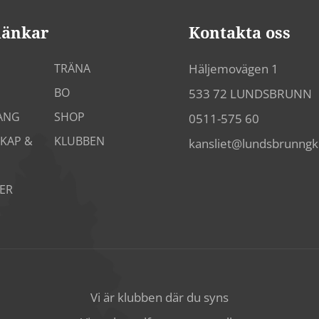
länkar
Kontakta oss
TRÄNA
Häljemovägen 1
BO
533 72 LUNDSBRUNN
ANG
SHOP
0511-575 60
KAP &
KLUBBEN
kansliet@lundsbrunng
ER
Vi är klubben där du syns