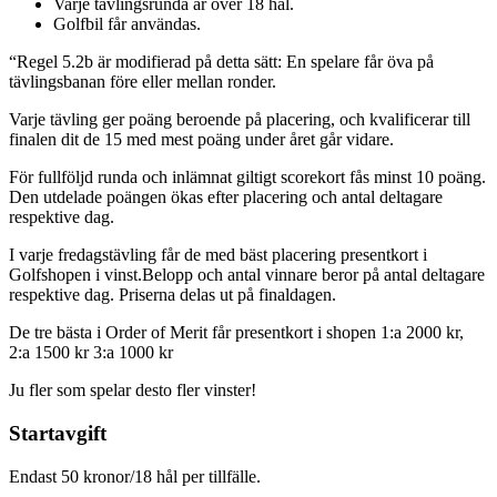
Varje tävlingsrunda är över 18 hål.
Golfbil får användas.
“Regel 5.2b är modifierad på detta sätt: En spelare får öva på
tävlingsbanan före eller mellan ronder.
Varje tävling ger poäng beroende på placering, och kvalificerar till
finalen dit de 15 med mest poäng under året går vidare.
För fullföljd runda och inlämnat giltigt scorekort fås minst 10 poäng.
Den utdelade poängen ökas efter placering och antal deltagare
respektive dag.
I varje fredagstävling får de med bäst placering presentkort i
Golfshopen i vinst.Belopp och antal vinnare beror på antal deltagare
respektive dag. Priserna delas ut på finaldagen.
De tre bästa i Order of Merit får presentkort i shopen 1:a 2000 kr,
2:a 1500 kr 3:a 1000 kr
Ju fler som spelar desto fler vinster!
Startavgift
Endast 50 kronor/18 hål per tillfälle.