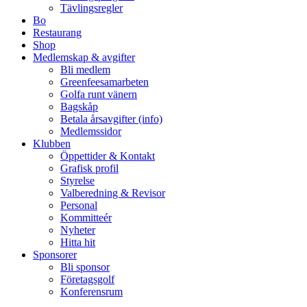
Tävlingsregler
Bo
Restaurang
Shop
Medlemskap & avgifter
Bli medlem
Greenfeesamarbeten
Golfa runt vänern
Bagskåp
Betala årsavgifter (info)
Medlemssidor
Klubben
Öppettider & Kontakt
Grafisk profil
Styrelse
Valberedning & Revisor
Personal
Kommitteér
Nyheter
Hitta hit
Sponsorer
Bli sponsor
Företagsgolf
Konferensrum